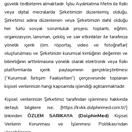
güvelik tedbirlerini almaktadır. İşbu Aydınlatma Metni ile fiziki
veya dijital mecralarda Şirketimizin düzenlemiş olduğu,
Şirketimiz adına düzenlenen veya Şirketimizin dahil olduğu
her türlü sosyal sorumluluk projesi, toplantı, eğitim,
organizasyon, lansman, çekiliş ve sair etkinlikler ile tarafınıza
yönelik içerik (örn. röportaj, video ve fotoğraflar)
oluşturulması ve Şirketinizin kurumsal kimliğinin değerinin ve
bilinirliğinin arttırılmasına yönelik olarak elektronik veya fiziki
platformlarda içerik paylaşımının gerçekleştirilmesi
(“Kurumsal İletişim Faaliyetleri”) çerçevesinde toplanan
kişisel verilerinizin hangi kapsamda işlendiği açıklanmaktadır.
Kişisel verilerinizin Şirketimiz tarafından işlenmesi hakkında
detaylı bilgilere ise, [https://kvkk.dolphinmed.com.tr/]
linkinden
ÖZLEM SARIKAYA (DolphinMed)
Kişisel
Verilerin Korunması ve İşlenmesi Politikası’ndan